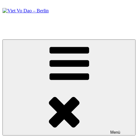
Zum
Inhalt
springen
Viet Vo Dao – Berlin
Kampfsport in Berlin
Menü