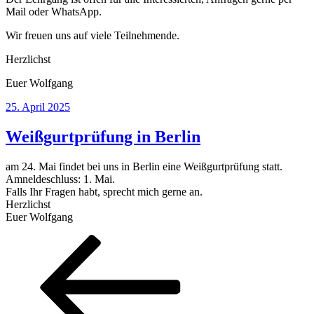
Mail oder WhatsApp.
Wir freuen uns auf viele Teilnehmende.
Herzlichst
Euer Wolfgang
Veröffentlicht
25. April 2025
am
Weißgurtprüfung in Berlin
am 24. Mai findet bei uns in Berlin eine Weißgurtprüfung statt.
Amneldeschluss: 1. Mai.
Falls Ihr Fragen habt, sprecht mich gerne an.
Herzlichst
Euer Wolfgang
Seitennummerierung
Vorherige
Seite
Seite
Seite
Seite
Nächste
Seite
Seite
der
Beiträge