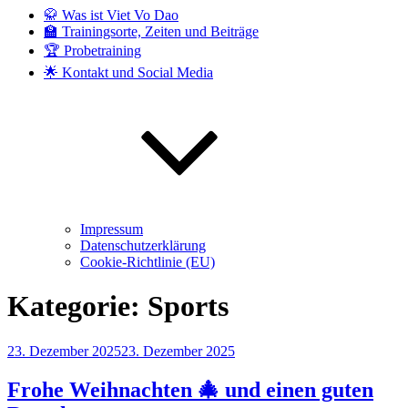
🥋 Was ist Viet Vo Dao
🏫 Trainingsorte, Zeiten und Beiträge
🏆 Probetraining
🌟 Kontakt und Social Media
Impressum
Datenschutzerklärung
Cookie-Richtlinie (EU)
Kategorie:
Sports
Veröffentlicht
23. Dezember 2025
23. Dezember 2025
am
Frohe Weihnachten 🎄 und einen guten