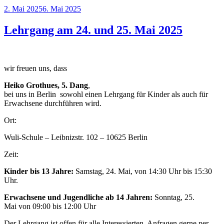
Veröffentlicht
2. Mai 2025
6. Mai 2025
am
Lehrgang am 24. und 25. Mai 2025
wir freuen uns, dass
Heiko Grothues, 5. Dang
,
bei uns in Berlin sowohl einen Lehrgang für Kinder als auch für
Erwachsene durchführen wird.
Ort:
Wuli-Schule – Leibnizstr. 102 – 10625 Berlin
Zeit:
Kinder bis 13 Jahre:
Samstag, 24. Mai, von 14:30 Uhr bis 15:30
Uhr.
Erwachsene und Jugendliche ab 14 Jahren:
Sonntag, 25.
Mai von 09:00 bis 12:00 Uhr
Der Lehrgang ist offen für alle Interessierten, Anfragen gerne per