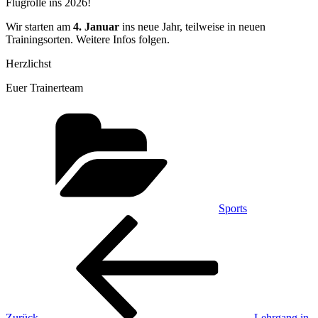
Flugrolle ins 2026!
Wir starten am
4. Januar
ins neue Jahr, teilweise in neuen
Trainingsorten. Weitere Infos folgen.
Herzlichst
Euer Trainerteam
Kategorien
Sports
Beitragsnavigation
Vorheriger
Beitrag
Zurück
Lehrgang in