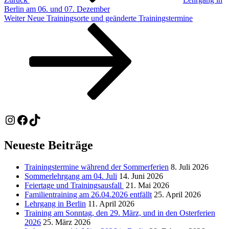
Berlin am 06. und 07. Dezember
Nächster
Weiter
Neue Trainingsorte und geänderte Trainingstermine
Beitrag
Instagram
Facebook
TikTok
Neueste Beiträge
Trainingstermine während der Sommerferien
8. Juli 2026
Sommerlehrgang am 04. Juli
14. Juni 2026
Feiertage und Trainingsausfall
21. Mai 2026
Familientraining am 26.04.2026 entfällt
25. April 2026
Lehrgang in Berlin
11. April 2026
Training am Sonntag, den 29. März, und in den Osterferien
2026
25. März 2026