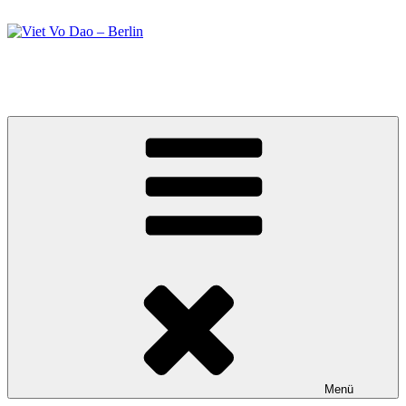
Zum
Inhalt
springen
Viet Vo Dao – Berlin
Kampfsport in Berlin
Menü