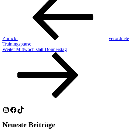
Beitrag
Zurück
verordnete
Trainingspause
Nächster
Weiter
Mittwoch statt Donnerstag
Beitrag
Instagram
Facebook
TikTok
Neueste Beiträge