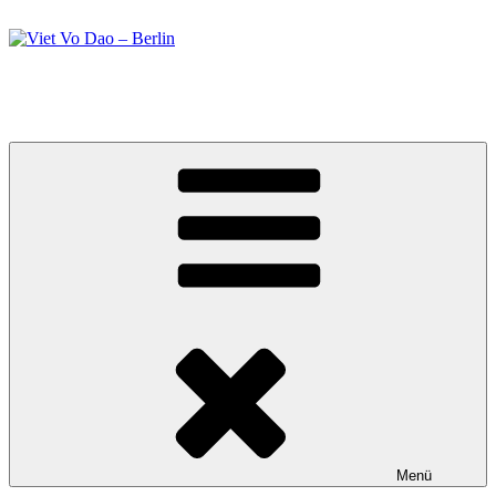
Zum
Inhalt
springen
Viet Vo Dao – Berlin
Kampfsport in Berlin
Menü