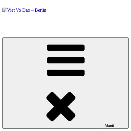
Zum
Inhalt
springen
Viet Vo Dao – Berlin
Kampfsport in Berlin
Menü