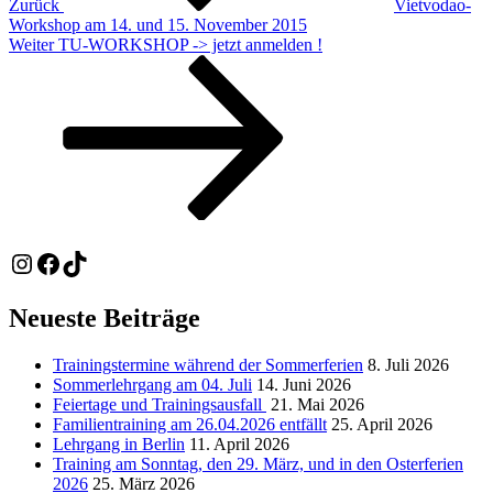
Zurück
Vietvodao-
Workshop am 14. und 15. November 2015
Nächster
Weiter
TU-WORKSHOP -> jetzt anmelden !
Beitrag
Instagram
Facebook
TikTok
Neueste Beiträge
Trainingstermine während der Sommerferien
8. Juli 2026
Sommerlehrgang am 04. Juli
14. Juni 2026
Feiertage und Trainingsausfall
21. Mai 2026
Familientraining am 26.04.2026 entfällt
25. April 2026
Lehrgang in Berlin
11. April 2026
Training am Sonntag, den 29. März, und in den Osterferien
2026
25. März 2026