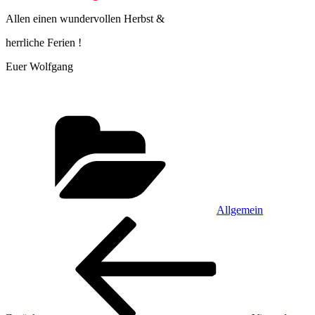
Allen einen wundervollen Herbst &
herrliche Ferien !
Euer Wolfgang
Kategorien
Allgemein
Beitragsnavigation
Vorheriger
Beitrag