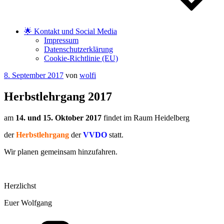
🌟 Kontakt und Social Media
Impressum
Datenschutzerklärung
Cookie-Richtlinie (EU)
Veröffentlicht
8. September 2017
von
wolfi
am
Herbstlehrgang 2017
am
14. und 15. Oktober 2017
findet im Raum Heidelberg
der
Herbstlehrgang
der
VVDO
statt.
Wir planen gemeinsam hinzufahren.
Herzlichst
Euer Wolfgang
Kategorien