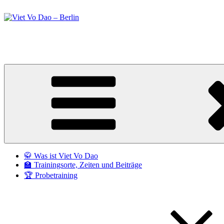
Zum
Inhalt
springen
Viet Vo Dao – Berlin
Kampfsport in Berlin
🥋 Was ist Viet Vo Dao
🏫 Trainingsorte, Zeiten und Beiträge
🏆 Probetraining