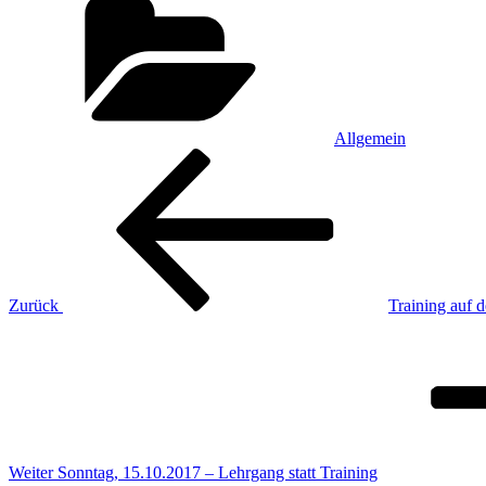
Allgemein
Beitragsnavigation
Vorheriger
Beitrag
Zurück
Training auf 
Nächster
Beitrag
Weiter
Sonntag, 15.10.2017 – Lehrgang statt Training