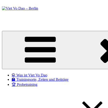
Zum
Inhalt
springen
Viet Vo Dao – Berlin
Kampfsport in Berlin
🥋 Was ist Viet Vo Dao
🏫 Trainingsorte, Zeiten und Beiträge
🏆 Probetraining