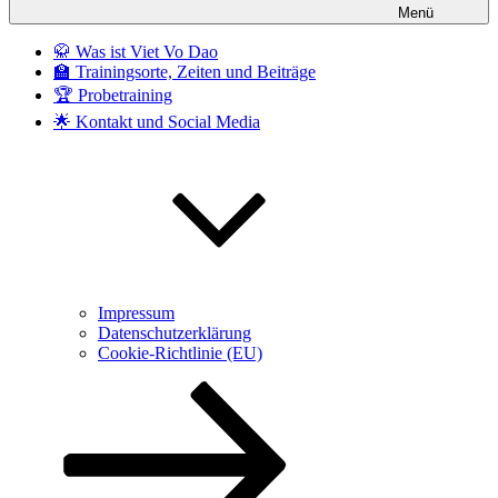
Menü
🥋 Was ist Viet Vo Dao
🏫 Trainingsorte, Zeiten und Beiträge
🏆 Probetraining
🌟 Kontakt und Social Media
Impressum
Datenschutzerklärung
Cookie-Richtlinie (EU)
Zum
Inhalt
nach
unten
scrollen