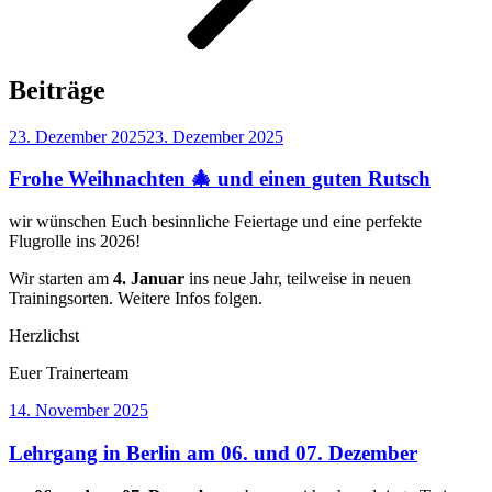
Beiträge
Veröffentlicht
23. Dezember 2025
23. Dezember 2025
am
Frohe Weihnachten 🎄 und einen guten Rutsch
wir wünschen Euch besinnliche Feiertage und eine perfekte
Flugrolle ins 2026!
Wir starten am
4. Januar
ins neue Jahr, teilweise in neuen
Trainingsorten. Weitere Infos folgen.
Herzlichst
Euer Trainerteam
Veröffentlicht
14. November 2025
am
Lehrgang in Berlin am 06. und 07. Dezember