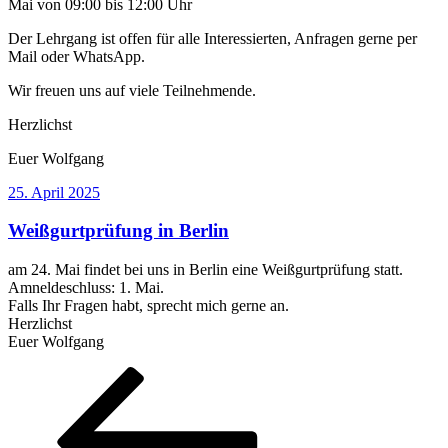
Mai von 09:00 bis 12:00 Uhr
Der Lehrgang ist offen für alle Interessierten, Anfragen gerne per
Mail oder WhatsApp.
Wir freuen uns auf viele Teilnehmende.
Herzlichst
Euer Wolfgang
Veröffentlicht
25. April 2025
am
Weißgurtprüfung in Berlin
am 24. Mai findet bei uns in Berlin eine Weißgurtprüfung statt.
Amneldeschluss: 1. Mai.
Falls Ihr Fragen habt, sprecht mich gerne an.
Herzlichst
Euer Wolfgang
Seitennummerierung
Vorherige
Seite
Seite
Seite
Seite
Nächste
Seite
Seite
der
Beiträge