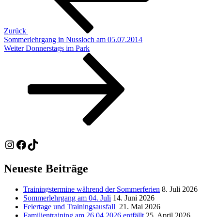
Zurück
Sommerlehrgang in Nussloch am 05.07.2014
Nächster
Weiter
Donnerstags im Park
Beitrag
Instagram
Facebook
TikTok
Neueste Beiträge
Trainingstermine während der Sommerferien
8. Juli 2026
Sommerlehrgang am 04. Juli
14. Juni 2026
Feiertage und Trainingsausfall
21. Mai 2026
Familientraining am 26.04.2026 entfällt
25. April 2026