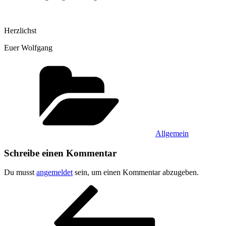
Herzlichst
Euer Wolfgang
Kategorien
Allgemein
Schreibe einen Kommentar
Du musst
angemeldet
sein, um einen Kommentar abzugeben.
Beitragsnavigation
Vorheriger
Beitrag