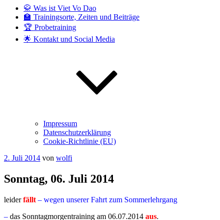
🥋 Was ist Viet Vo Dao
🏫 Trainingsorte, Zeiten und Beiträge
🏆 Probetraining
🌟 Kontakt und Social Media
Impressum
Datenschutzerklärung
Cookie-Richtlinie (EU)
Veröffentlicht
2. Juli 2014
von
wolfi
am
Sonntag, 06. Juli 2014
leider
fällt
–
wegen unserer Fahrt zum Sommerlehrgang
–
das Sonntagmorgentraining am 06.07.2014
aus
.