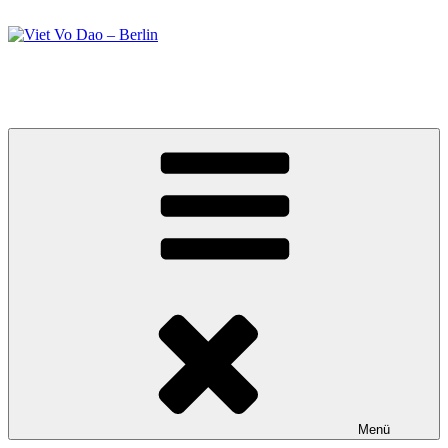
Zum
Inhalt
springen
Viet Vo Dao – Berlin
Kampfsport in Berlin
Menü