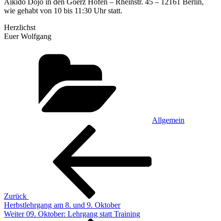
Aikido Dojo in den Goerz Höfen – Rheinstr. 45 – 12161 Berlin,
wie gehabt von 10 bis 11:30 Uhr statt.
Herzlichst
Euer Wolfgang
Kategorien
Allgemein
Beitragsnavigation
Vorheriger
Beitrag
Zurück
Herbstlehrgang am 8. und 9. Oktober
Nächster
Weiter
09. Oktober: Lehrgang statt Training