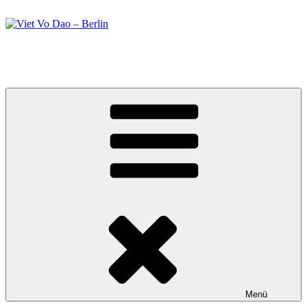
Zum
Inhalt
springen
Viet Vo Dao – Berlin
Kampfsport in Berlin
Menü