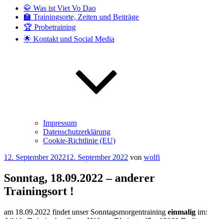
🥋 Was ist Viet Vo Dao
🏫 Trainingsorte, Zeiten und Beiträge
🏆 Probetraining
🌟 Kontakt und Social Media
Impressum
Datenschutzerklärung
Cookie-Richtlinie (EU)
Veröffentlicht
12. September 2022
12. September 2022
von
wolfi
am
Sonntag, 18.09.2022 – anderer
Trainingsort !
am 18.09.2022 findet unser Sonntagsmorgentraining
einmalig
im: