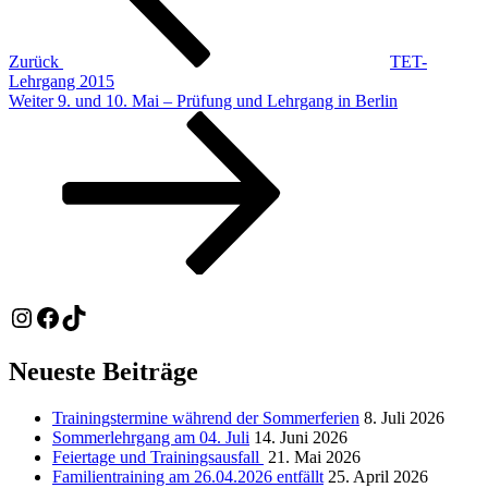
Zurück
TET-
Lehrgang 2015
Nächster
Weiter
9. und 10. Mai – Prüfung und Lehrgang in Berlin
Beitrag
Instagram
Facebook
TikTok
Neueste Beiträge
Trainingstermine während der Sommerferien
8. Juli 2026
Sommerlehrgang am 04. Juli
14. Juni 2026
Feiertage und Trainingsausfall
21. Mai 2026
Familientraining am 26.04.2026 entfällt
25. April 2026