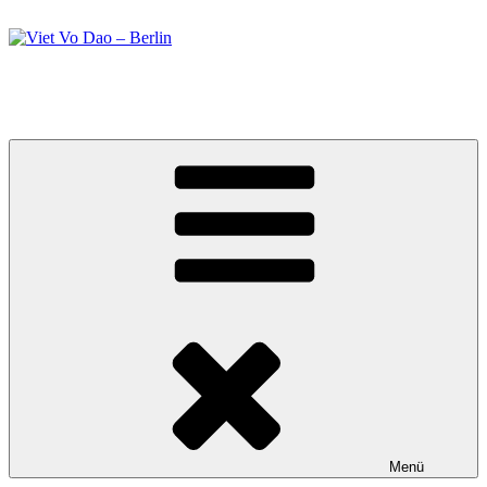
Zum
Inhalt
springen
Viet Vo Dao – Berlin
Kampfsport in Berlin
Menü