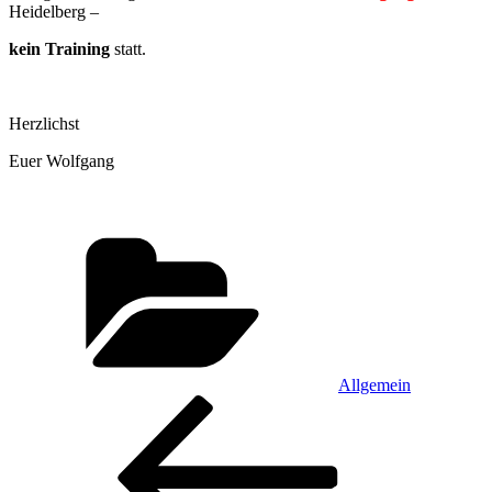
Heidelberg –
kein Training
statt.
Herzlichst
Euer Wolfgang
Kategorien
Allgemein
Beitragsnavigation
Vorheriger
Beitrag