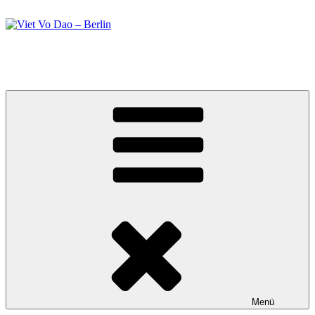
Zum
Inhalt
springen
Viet Vo Dao – Berlin
Kampfsport in Berlin
Menü