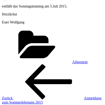
entfällt das Sonntagstraining am 5.Juli 2015.
Herzlichst
Euer Wolfgang
Kategorien
Allgemein
Beitragsnavigation
Vorheriger
Beitrag
Zurück
Anmeldung
zum Sommerlehrgang 2015