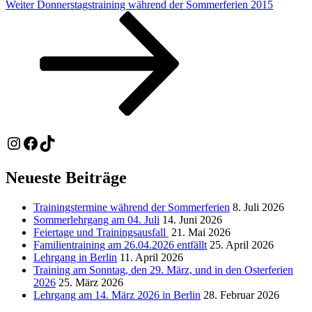
Nächster
Weiter
Donnerstagstraining während der Sommerferien 2015
Beitrag
Instagram
Facebook
TikTok
Neueste Beiträge
Trainingstermine während der Sommerferien
8. Juli 2026
Sommerlehrgang am 04. Juli
14. Juni 2026
Feiertage und Trainingsausfall
21. Mai 2026
Familientraining am 26.04.2026 entfällt
25. April 2026
Lehrgang in Berlin
11. April 2026
Training am Sonntag, den 29. März, und in den Osterferien
2026
25. März 2026
Lehrgang am 14. März 2026 in Berlin
28. Februar 2026