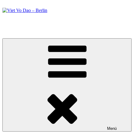
Zum
Inhalt
springen
Viet Vo Dao – Berlin
Kampfsport in Berlin
Menü