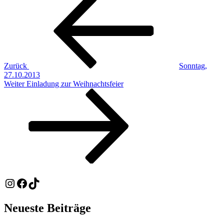
Beitrag
Zurück
Sonntag,
27.10.2013
Nächster
Weiter
Einladung zur Weihnachtsfeier
Beitrag
Instagram
Facebook
TikTok
Neueste Beiträge