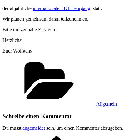
der alljährliche
int
ernationale TET-Lehrgang
statt.
Wir planen gemeinsam daran teilzunehmen.
Bitte um zeitnahe Zusagen.
Herzlichst
Euer Wolfgang
Kategorien
Allgemein
Schreibe einen Kommentar
Du musst
angemeldet
sein, um einen Kommentar abzugeben.
Beitragsnavigation
Vorheriger