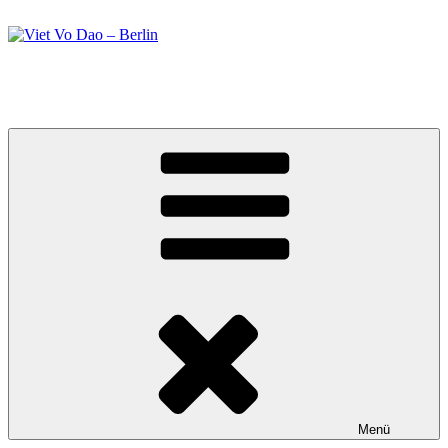
Zum
Inhalt
springen
Viet Vo Dao – Berlin
Kampfsport in Berlin
Menü