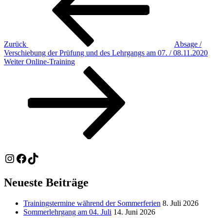
Zurück
Absage /
Verschiebung der Prüfung und des Lehrgangs am 07. / 08.11.2020
Nächster
Weiter
Online-Training
Beitrag
Instagram
Facebook
TikTok
Neueste Beiträge
Trainingstermine während der Sommerferien
8. Juli 2026
Sommerlehrgang am 04. Juli
14. Juni 2026