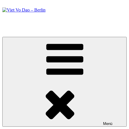
Zum
Inhalt
springen
Viet Vo Dao – Berlin
Kampfsport in Berlin
Menü