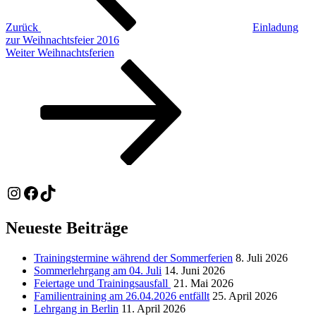
Zurück
Einladung
zur Weihnachtsfeier 2016
Nächster
Weiter
Weihnachtsferien
Beitrag
Instagram
Facebook
TikTok
Neueste Beiträge
Trainingstermine während der Sommerferien
8. Juli 2026
Sommerlehrgang am 04. Juli
14. Juni 2026
Feiertage und Trainingsausfall
21. Mai 2026
Familientraining am 26.04.2026 entfällt
25. April 2026
Lehrgang in Berlin
11. April 2026