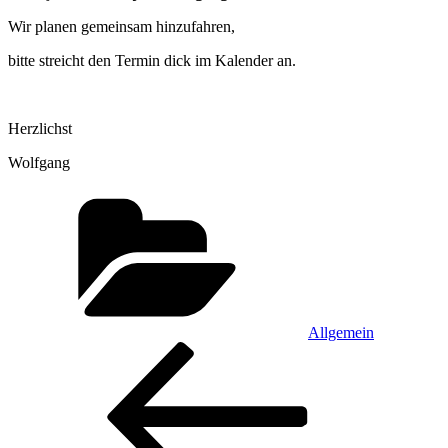
Wir planen gemeinsam hinzufahren,
bitte streicht den Termin dick im Kalender an.
Herzlichst
Wolfgang
Kategorien
Allgemein
Beitragsnavigation
Vorheriger
Beitrag